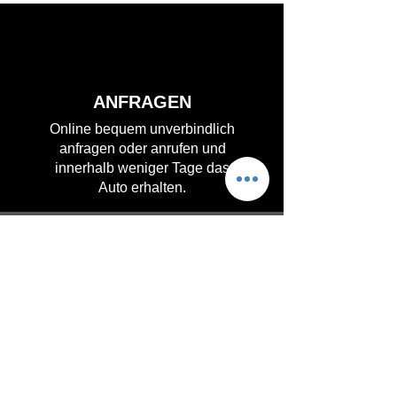
ANFRAGEN
Online bequem unverbindlich
anfragen oder anrufen und
innerhalb weniger Tage das
Auto erhalten.
KOMFORT
Keine feste Laufzeit.
Sie können alle 6 Monate das
Abo wechseln oder kündigen.