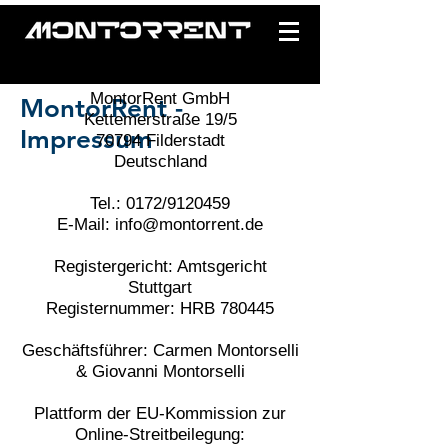
MontorRent GmbH
MontorRent -
Kettemerstraße 19/5
Impressum
70794 Filderstadt
Deutschland
Tel.: 0172/9120459
E-Mail: info@montorrent.de
Registergericht: Amtsgericht
Stuttgart
Registernummer: HRB 780445
Geschäftsführer: Carmen Montorselli
& Giovanni
Montorselli
Plattform der EU-Kommission zur
Online-Streitbeilegung: