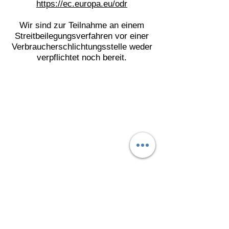
https://ec.europa.eu/odr
Wir sind zur Teilnahme an einem
Streitbeilegungsverfahren vor einer
Verbraucherschlichtungsstelle weder
verpflichtet noch bereit.
MontorRent GmbH
info@montorrent.de
+49 173 8530773
©2025 MontorRent
Impressum