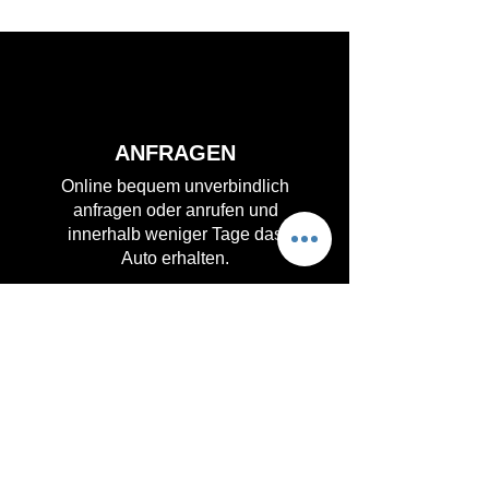
ANFRAGEN
Online bequem unverbindlich
anfragen oder anrufen und
innerhalb weniger Tage das
Auto erhalten.
KOMFORT
Keine feste Laufzeit.
Sie können alle 6 Monate das